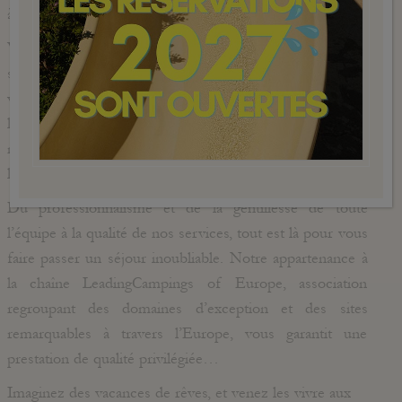
à la montagne et suspendu sur la Méditerranée.
Vous pouvez tenter le stand-up paddle si vous vous
sentez l’âme d’un surfer. Ou bien ouvrez vos chakras en
vous essayant au yoga. Vous pouvez aussi simplement
lézarder au bord de la piscine. Ou déguster les
meilleures spécialités de notre belle région en admirant
la mer. Ou faire tout ça en même temps.
Du professionnalisme et de la gentillesse de toute
l’équipe à la qualité de nos services, tout est là pour vous
faire passer un séjour inoubliable. Notre appartenance à
la chaîne LeadingCampings of Europe, association
regroupant des domaines d’exception et des sites
remarquables à travers l’Europe, vous garantit une
prestation de qualité privilégiée…
Imaginez des vacances de rêves, et venez les vivre aux