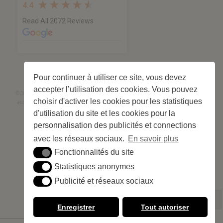
4.4
Read All 2072 Reviews
Pour continuer à utiliser ce site, vous devez
accepter l’utilisation des cookies. Vous pouvez
©2026 Les Criques de Porteils | SIRET: 539 925 636 00026 - Classement 5
choisir d'activer les cookies pour les statistiques
étoiles Tourisme N°C66-001852-004 du 28 mai 2026 – 244 emplacements
Site web réalisé par
Cédric Postel Webmaster
d'utilisation du site et les cookies pour la
personnalisation des publicités et connections
avec les réseaux sociaux.
En savoir plus
Fonctionnalités du site
Fonctionnalités du site
Statistiques anonymes
Statistiques anonymes
Publicité et réseaux sociaux
Publicité et réseaux sociaux
All
Enregistrer
Tout autoriser
en