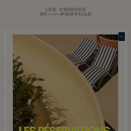
BIENVENUE AU CAMPING LES
EMPLACEMENTS
PISCINE ET MER
CRIQUES DE PORTEILS
x
ENVIE D’UN CAMPING 5 ÉTOILES EN
BORD DE MÉDITERRANÉE ?
La grande bleue à perte de vue, vous avez trouvé votre
coin de paradis.
Sous le soleil de la Méditerranée et à proximité de la
réserve naturelle marine de Cerbère Banyuls, le camping
Les Criques de Porteils ***** se dore au soleil, accroché