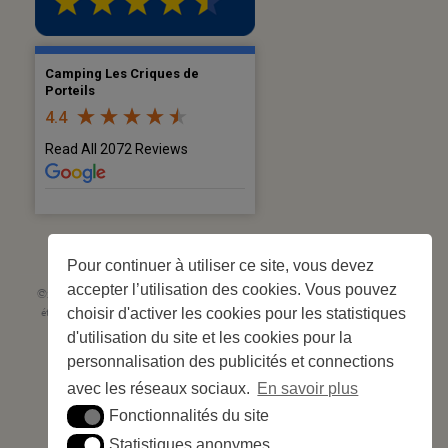
Camping Les Criques de
Porteils
4.4
Read All 2072 Reviews
Pour continuer à utiliser ce site, vous devez
accepter l’utilisation des cookies. Vous pouvez
©2026 Les Criques de Porteils | SIRET: 539 925 636 00026 - Classement 5
choisir d'activer les cookies pour les statistiques
étoiles Tourisme N°C66-001852-004 du 28 mai 2026 – 244 emplacements
Site web réalisé par
Cédric Postel Webmaster
d'utilisation du site et les cookies pour la
personnalisation des publicités et connections
avec les réseaux sociaux.
En savoir plus
Fonctionnalités du site
Fonctionnalités du site
Statistiques anonymes
Statistiques anonymes