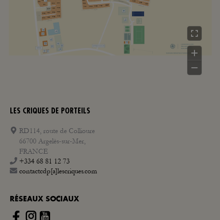
LES CRIQUES DE PORTEILS
RD114, route de Collioure
66700 Argelès-sur-Mer,
FRANCE
+334 68 81 12 73
contactcdp[a]lescriques.com
RÉSEAUX SOCIAUX