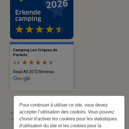
Camping Les Criques de
Porteils
4.4
Read All 2072 Reviews
Pour continuer à utiliser ce site, vous devez
accepter l’utilisation des cookies. Vous pouvez
©2026 Les Criques de Porteils | SIRET: 539 925 636 00026 - Classement 5
choisir d'activer les cookies pour les statistiques
étoiles Tourisme N°C66-001852-004 du 28 mai 2026 – 244 emplacements
Site web réalisé par
Cédric Postel Webmaster
d'utilisation du site et les cookies pour la