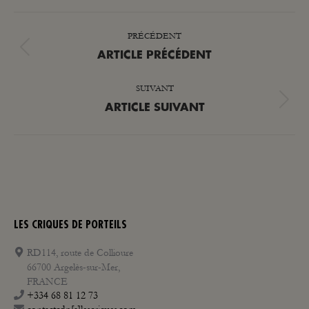
NAVIGATION
PRÉCÉDENT
ARTICLE
Article
ARTICLE PRÉCÉDENT
précédent
SUIVANT
:
Article
ARTICLE SUIVANT
suivant
:
LES CRIQUES DE PORTEILS
RD114, route de Collioure
66700 Argelès-sur-Mer,
FRANCE
+334 68 81 12 73