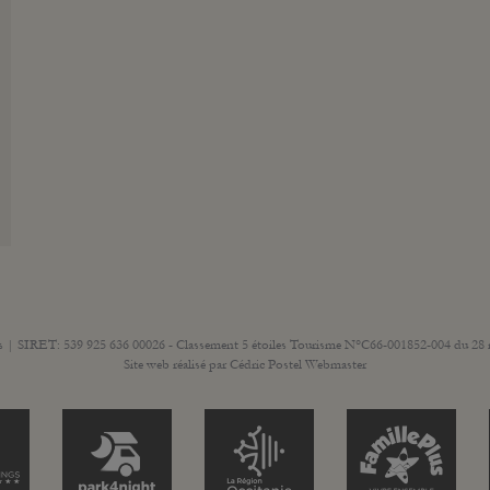
ls | SIRET: 539 925 636 00026 - Classement 5 étoiles Tourisme N°C66-001852-004 du 28
Site web réalisé par
Cédric Postel Webmaster