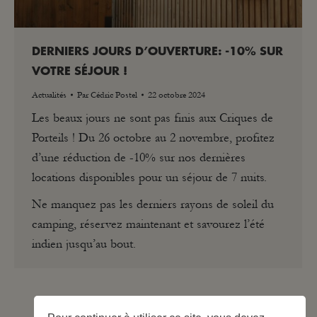
DERNIERS JOURS D’OUVERTURE: -10% SUR
VOTRE SÉJOUR !
Actualités
Par
Cédric Postel
22 octobre 2024
Les beaux jours ne sont pas finis aux Criques de
Porteils ! Du 26 octobre au 2 novembre, profitez
d’une réduction de -10% sur nos dernières
locations disponibles pour un séjour de 7 nuits.
Ne manquez pas les derniers rayons de soleil du
camping, réservez maintenant et savourez l’été
indien jusqu’au bout.