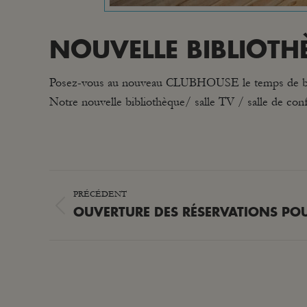
NOUVELLE BIBLIOTHÈ
Posez-vous au nouveau CLUBHOUSE le temps de bouqu
Notre nouvelle bibliothèque/ salle TV / salle de confé
NAVIGATION
PRÉCÉDENT
ARTICLE
Article
OUVERTURE DES RÉSERVATIONS POU
précédent
: