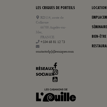
LES CRIQUES DE PORTEILS
LOCATION
RD114, route de
EMPLACEM
Collioure
66700 Argelès-sur-
SÉMINAIR
Mer,
BIEN-ÊTRE
FRANCE
+334 68 81 12 73
RESTAURA
contactcdp[a]lescriques.com
RÉSEAUX
Instagram
SOCIAUX