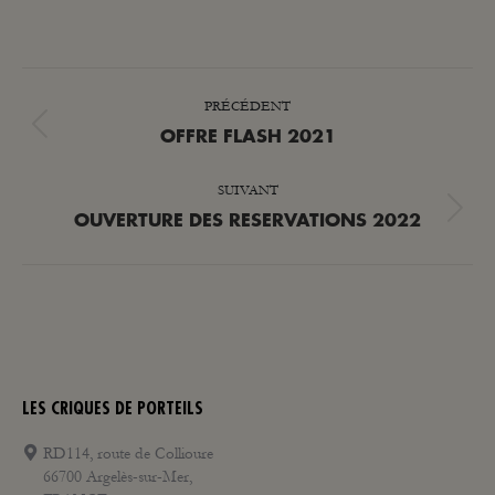
NAVIGATION
PRÉCÉDENT
ARTICLE
Article
OFFRE FLASH 2021
précédent
SUIVANT
:
Article
OUVERTURE DES RESERVATIONS 2022
suivant
:
LES CRIQUES DE PORTEILS
RD114, route de Collioure
66700 Argelès-sur-Mer,