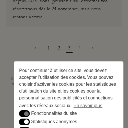
depuis 2013. Vous pourrez ainsi effectuer vos
réservations dès le 24 novembre, mais nous
restons à votre…
←
1
2
3
4
→
Pour continuer à utiliser ce site, vous devez
accepter l’utilisation des cookies. Vous pouvez
©2026 Les Criques de Porteils | SIRET: 539 925 636 00026 - Classement 5
choisir d'activer les cookies pour les statistiques
étoiles Tourisme N°C66-001852-004 du 28 mai 2026 – 244 emplacements
Site web réalisé par
Cédric Postel Webmaster
d'utilisation du site et les cookies pour la
personnalisation des publicités et connections
avec les réseaux sociaux.
En savoir plus
Fonctionnalités du site
Fonctionnalités du site
Statistiques anonymes
Statistiques anonymes